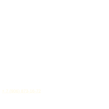
Бонусная карта
Адреса кофеен
Контакты
Работа в Парусах
Поставщикам
Меню
+ 7 (906) 873-16-72
Мы используем файлы cookie и сервис Яндекс.Метрика для
анализа посещений. Отправляя данные через формы, вы
соглашаетесь с
Политикой конфиденциальности