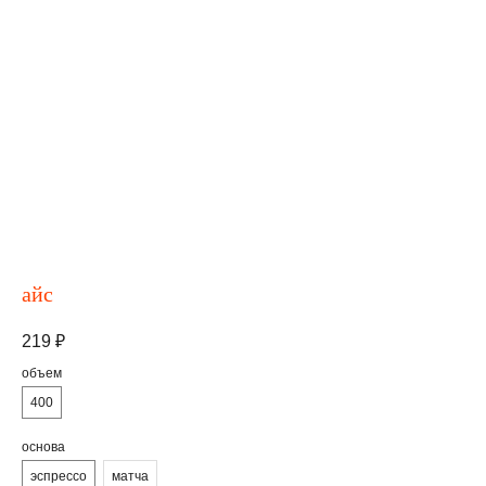
айс
219
₽
объем
400
основа
эспрессо
матча