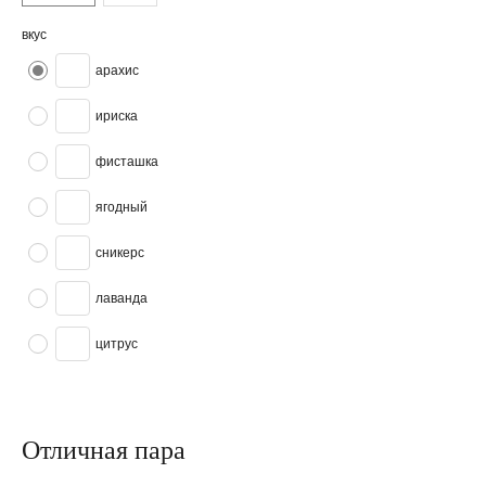
вкус
арахис
ириска
фисташка
ягодный
сникерс
лаванда
цитрус
Отличная пара