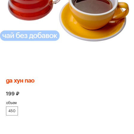
да хун пао
199
₽
объем
450