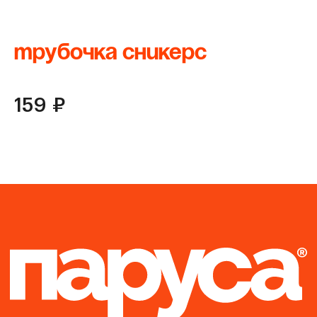
Бонусная карта
Адреса кофеен
Трубочка сникерс
Поставщикам
5 в
Работа в Парусах
159
1
₽
Контакты
+ 7 (906) 873-16-72
Мы используем файлы cookie и сервис Яндекс.Метрика для
анализа посещений. Отправляя данные через формы, вы
соглашаетесь с
Политикой конфиденциальности