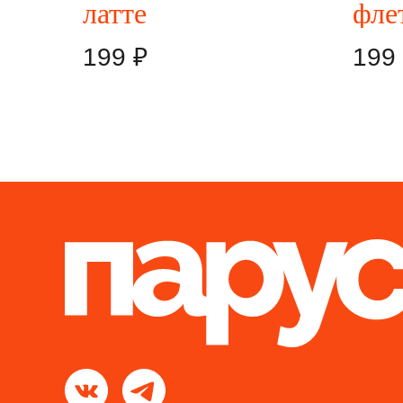
латте
фле
199
₽
199