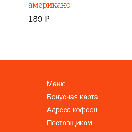
американо
189
₽
Меню
Бонусная карта
Адреса кофеен
Поставщикам