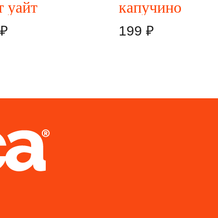
т уайт
капучино
₽
199
₽