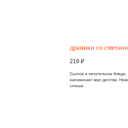
драники со сметан
219
₽
Сытное и питательное блюдо, 
напоминает вкус детства. Не
сочные.